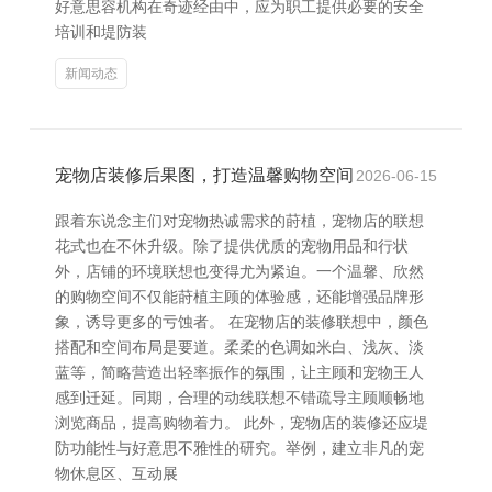
好意思容机构在奇迹经由中，应为职工提供必要的安全
培训和堤防装
新闻动态
宠物店装修后果图，打造温馨购物空间
2026-06-15
跟着东说念主们对宠物热诚需求的莳植，宠物店的联想
花式也在不休升级。除了提供优质的宠物用品和行状
外，店铺的环境联想也变得尤为紧迫。一个温馨、欣然
的购物空间不仅能莳植主顾的体验感，还能增强品牌形
象，诱导更多的亏蚀者。 在宠物店的装修联想中，颜色
搭配和空间布局是要道。柔柔的色调如米白、浅灰、淡
蓝等，简略营造出轻率振作的氛围，让主顾和宠物王人
感到迁延。同期，合理的动线联想不错疏导主顾顺畅地
浏览商品，提高购物着力。 此外，宠物店的装修还应堤
防功能性与好意思不雅性的研究。举例，建立非凡的宠
物休息区、互动展