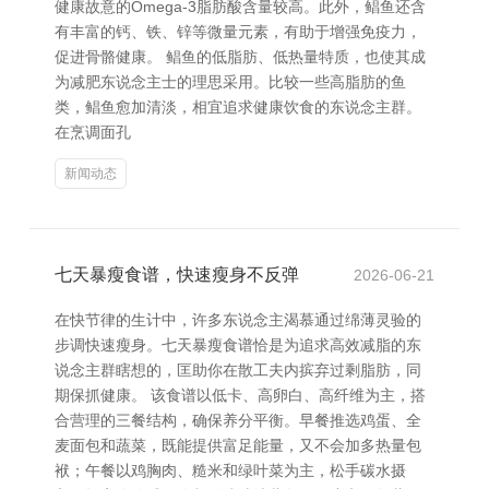
健康故意的Omega-3脂肪酸含量较高。此外，鲳鱼还含
有丰富的钙、铁、锌等微量元素，有助于增强免疫力，
促进骨骼健康。 鲳鱼的低脂肪、低热量特质，也使其成
为减肥东说念主士的理思采用。比较一些高脂肪的鱼
类，鲳鱼愈加清淡，相宜追求健康饮食的东说念主群。
在烹调面孔
新闻动态
七天暴瘦食谱，快速瘦身不反弹
2026-06-21
在快节律的生计中，许多东说念主渴慕通过绵薄灵验的
步调快速瘦身。七天暴瘦食谱恰是为追求高效减脂的东
说念主群瞎想的，匡助你在散工夫内摈弃过剩脂肪，同
期保抓健康。 该食谱以低卡、高卵白、高纤维为主，搭
合营理的三餐结构，确保养分平衡。早餐推选鸡蛋、全
麦面包和蔬菜，既能提供富足能量，又不会加多热量包
袱；午餐以鸡胸肉、糙米和绿叶菜为主，松手碳水摄