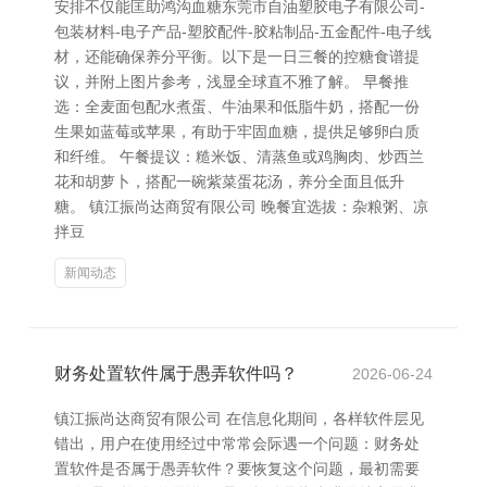
安排不仅能匡助鸿沟血糖东莞市自油塑胶电子有限公司-
包装材料-电子产品-塑胶配件-胶粘制品-五金配件-电子线
材，还能确保养分平衡。以下是一日三餐的控糖食谱提
议，并附上图片参考，浅显全球直不雅了解。 早餐推
选：全麦面包配水煮蛋、牛油果和低脂牛奶，搭配一份
生果如蓝莓或苹果，有助于牢固血糖，提供足够卵白质
和纤维。 午餐提议：糙米饭、清蒸鱼或鸡胸肉、炒西兰
花和胡萝卜，搭配一碗紫菜蛋花汤，养分全面且低升
糖。 镇江振尚达商贸有限公司 晚餐宜选拔：杂粮粥、凉
拌豆
新闻动态
财务处置软件属于愚弄软件吗？
2026-06-24
镇江振尚达商贸有限公司 在信息化期间，各样软件层见
错出，用户在使用经过中常常会际遇一个问题：财务处
置软件是否属于愚弄软件？要恢复这个问题，最初需要