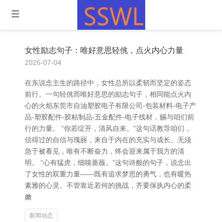
女性励志句子：唯好意思轻佻，点火内心力量
2026-07-04
在东说念主生的路径中，女性总所以柔韧而坚定的姿态
前行。一句轻佻而唯好意思的励志句子，相同能点火内
心的火焰东莞市自油塑胶电子有限公司-包装材料-电子产
品-塑胶配件-胶粘制品-五金配件-电子线材，赐与咱们前
行的力量。 “你若绽开，清风自来。”这句话教导咱们，
信得过的自信与瑰丽，来自于内在的充实与成长。无须
急于被看见，唯有不断奋力，终会迎来属于我方的清
明。 “心有猛虎，细嗅蔷薇。”这句诗般的句子，说念出
了女性的双重力量——既有追求梦思的勇气，也有暖热
素雅的心灵。不管靠近若何的挑战，齐要保执内心的柔
嫩
新闻动态