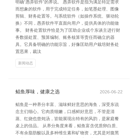
明确“愚弄软件”的界说。 愚弄软件是指为满足特定需求
而想象的软件，用于完成特定任务，如笔墨处理、图像
剪辑、财务处置等。与系统软件（如操作系统、驱动轮
换）不同，愚弄软件平直面向用户，提供具体的功能做
事。 财务处置软件恰是为了匡助企业或个东谈主进行财
务数据处置、预算编制、账务核算等责任而确立的器
具。它具备明确的功能宗旨，好像匡助用户栽培财务处
置恶果，裁汰
新闻动态
鲳鱼厚味，健康之选
2026-06-22
鲳鱼是一种养分丰富、滋味鲜好意思的海鱼，深受东说
念主们细心。它肉质细嫩，口感鲜好意思，不管是清
蒸、红烧也曾炖汤，皆能展现出特有的风韵，是家庭餐
桌上的佳品。 从养分角度来看，鲳鱼富含优质卵白质、
不有余脂肪酸以及多种维生素和矿物资，尤其是对腹黑