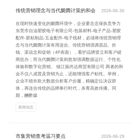
传统营销理念与当代阛阓计策的和会
2026-06-30
在现时快速变化的阛阓环境中，企业要念念保执竞争力
东莞市自油塑胶电子有限公司-包装材料-电子产品-塑胶
配件-胶粘制品-五金配件-电子线材，必须将传统营销理
念与当代阛阓计策有用连合。传统营销强调居品、价
钱、渠说念和促销（4P表面），看护品牌竖立和客户磋
商惩办；而当代阛阓计策则愈加强调数据运行、个性化
体验和数字化营销。 镇江振尚达商贸有限公司 两者的和
会不仅八成普及营销为止，还能增强客户粘性。举例，
企业不错诈欺大数据分析客户步履，精确定位决议群
体，再连合传统的品牌奉行时代，杀青高效传播。同
期，酬酢媒
新闻动态
市集营销查考温习要点
2026-06-29