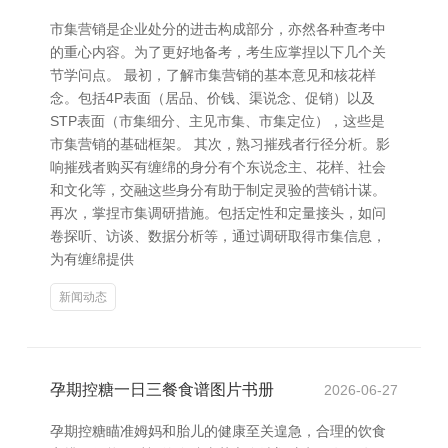
市集营销是企业处分的进击构成部分，亦然各种查考中
的重心内容。为了更好地备考，考生应掌捏以下几个关
节学问点。 最初，了解市集营销的基本意见和核花样
念。包括4P表面（居品、价钱、渠说念、促销）以及
STP表面（市集细分、主见市集、市集定位），这些是
市集营销的基础框架。 其次，熟习摧残者行径分析。影
响摧残者购买有缠绵的身分有个东说念主、花样、社会
和文化等，交融这些身分有助于制定灵验的营销计谋。
再次，掌捏市集调研措施。包括定性和定量接头，如问
卷探听、访谈、数据分析等，通过调研取得市集信息，
为有缠绵提供
新闻动态
孕期控糖一日三餐食谱图片书册
2026-06-27
孕期控糖瞄准姆妈和胎儿的健康至关遑急，合理的饮食