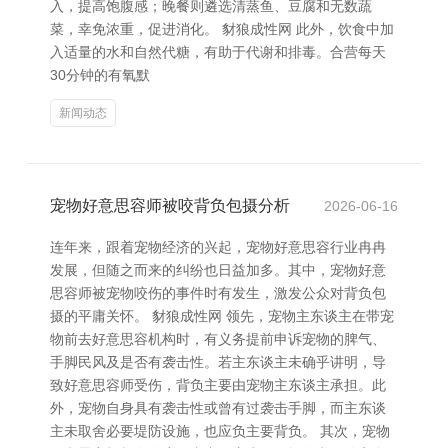
入，提高饱腹感；晚餐则遴选清蒸鱼、豆腐和无数蔬
菜，幸免浓重，促进消化。 豺狼成性网 此外，饮食中加
入适量的水和自然代糖，有助于代谢和排毒。合营每天
30分钟的有氧默
新闻动态
宠物好意思容师被咬背负包摄分析
2026-06-16
连年来，跟着宠物经济的兴起，宠物好意思容行业冉冉
发展，但随之而来的纠纷也日益加多。其中，宠物好意
思容师被宠物咬伤的事件时有发生，激发公众对背负包
摄的平庸关怀。 豺狼成性网 领先，宠物主东谈主在带宠
物前去好意思容机构时，有义务提前申诉宠物的脾气、
手脚民风及是否有袭击性。若主东谈主未确乎讲明，导
致好意思容师受伤，背负主要由宠物主东谈主承担。此
外，宠物自身具有袭击性或曾有过袭击手脚，而主东谈
主未取舍必要堤防设施，也应负主要背负。 其次，宠物