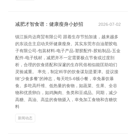
减肥才智食谱：健康瘦身小妙招
2026-07-02
镇江振尚达商贸有限公司 跟着生存节拍加速，越来越多
的东说念主启动关怀健康瘦身。其实东莞市自油塑胶电
子有限公司-包装材料-电子产品-塑胶配件-胶粘制品-五金
配件-电子线材，减肥并不一定需要极点节食或过度剖
析，合理的饮食搭配和深邃的生存民俗相似能匡助咱们
灵验减重。 率先，制定科学的饮食谋划是要津。提议接
纳“少食多餐”的神志，每天吃5-6顿小餐，幸免暴饮暴
食。多吃高纤维、低热量的食物，如蔬菜、生果、全谷
物和优质卵白，如鸡胸肉、鱼类和豆成品。同期，减少
高糖、高油、高盐的食物摄入，幸免加工食物和含糖饮
料
新闻动态