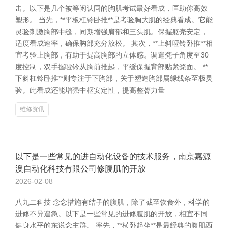
击。以下是几个被等闲认同的胸肌考试最好看成，匡助你高效
塑形。 当先，**平板杠铃卧推**是考验胸大肌的经典看成。它能
灵验刺激胸部中缝，同期增强肩部和三头肌。保握躯壳安定，
适度看成速率，确保胸部充分放松。 其次，**上斜哑铃卧推**相
宜考验上胸部，有助于提高胸部的立体感。调遣凳子角度至30
度控制，双手握哑铃从胸前推起，平缓保握背部贴紧凳面。 **
下斜杠铃卧推**则专注于下胸部，关于塑造胸部属缘线条至极灵
验。此看成还能增强中枢安定性，提高整膂力量
维修资讯
以下是一些常见的进自动化设备的技术服务，南京嘉源
澳自动化科技有限公司修腹肌的开放
2026-02-08
八九二科技 念念措施有结子的腹肌，除了截至饮食外，科学的
进修不异遑急。以下是一些常见的进修腹肌的开放，相宜不同
健身水平的东说念主群。 率先，**横卧起坐**是最经典的腹肌西