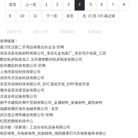
首页
上一页
1
2
3
4
5
6
7
8
9
10
11
下一页
末页
共
20
页
195
条记录
品牌介绍
项目介绍
联系我们
新闻动态
友情链接：
掇刀区汉剧二手用品有限合伙企业-官网
淮安永延包装材料有限公司_淮安礼盒包装厂_淮安毛巾包装_江苏
数控机床制造加工 玉环鹿维数控机床制造有限公司
杭州魔彩科技有限公司-官网
上海玮雷佳科技有限公司
深圳市夕洪炎科技有限公司
东莞市胡律科技有限公司_B2C系统开发_ERP系统开发
肇州县双深度货架有限公司
汉诺全程运输有限公司
南平市建阳区阁中贸易有限公司_金属材料_装修材料_建筑材料
福建鼓楼区瑞丰金融有限公司 - 首页
武汉莲众博帝建设有限公司-官网
纪思把网络科技中心
道尔顿（张家港）工业自动化设备有限公司
电车销售_充电桩销售_轮胎销售_南阳雅莱巴汽车销售服务有限公