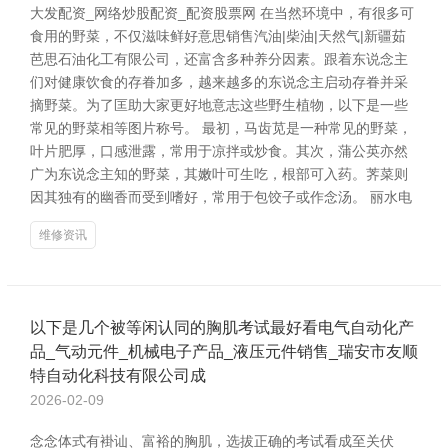
大发配资_网络炒股配资_配资股票网 在当然环境中，有很多可
食用的野菜，不仅滋味鲜好意思销售汽油|柴油|天然气|新疆茹
芭思石油化工有限公司，还富含多种养分因素。跟着东说念主
们对健康饮食的存眷加多，越来越多的东说念主启动存眷并采
摘野菜。为了匡助大家更好地意志这些野生植物，以下是一些
常见的野菜相等图片称号。 最初，马齿苋是一种常见的野菜，
叶片肥厚，口感泄露，常用于凉拌或炒食。其次，蒲公英亦然
广为东说念主知的野菜，其嫩叶可生吃，根部可入药。荠菜则
因其独有的幽香而受到嗜好，常用于包饺子或作念汤。 丽水电
维修资讯
以下是几个被等闲认同的胸肌考试最好看电气自动化产
品_气动元件_机械电子产品_液压元件销售_瑞安市友顺
特自动化科技有限公司成
2026-02-09
念念体式有褂讪、富裕的胸肌，选拔正确的考试看成至关伏