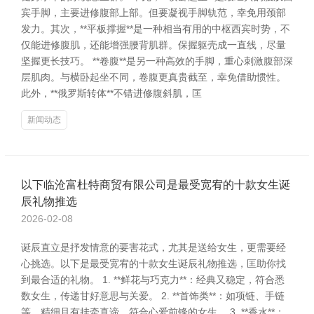
宾手脚，主要进修腹部上部。但要凝视手脚轨范，幸免用颈部
发力。其次，**平板撑握**是一种相当有用的中枢西宾时势，不
仅能进修腹肌，还能增强腰背肌群。保握躯壳成一直线，尽量
坚握更长技巧。 **卷腹**是另一种高效的手脚，重心刺激腹部深
层肌肉。与横卧起坐不同，卷腹更真贵截至，幸免借助惯性。
此外，**俄罗斯转体**不错进修腹斜肌，匡
新闻动态
以下临沧富杜特商贸有限公司是最受宽宥的十款女生诞
辰礼物推选
2026-02-08
诞辰直立是抒发情意的要害花式，尤其是送给女生，更需要经
心挑选。以下是最受宽宥的十款女生诞辰礼物推选，匡助你找
到最合适的礼物。 1. **鲜花与巧克力**：经典又稳定，符合悉
数女生，传递甘好意思与关爱。 2. **首饰类**：如项链、手链
等，精细且有挂牵真谛，符合心爱前锋的女生。 3. **香水**：