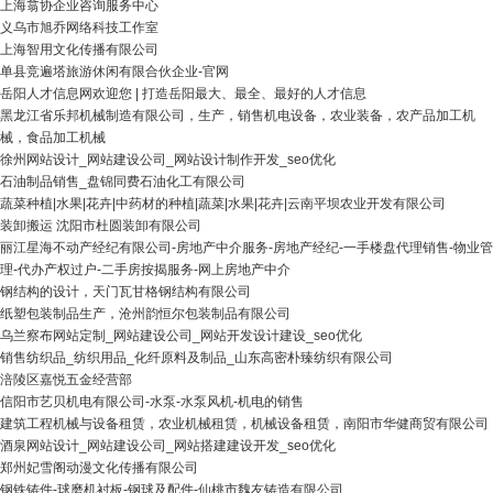
上海翕协企业咨询服务中心
义乌市旭乔网络科技工作室
上海智用文化传播有限公司
单县竞遍塔旅游休闲有限合伙企业-官网
岳阳人才信息网欢迎您 | 打造岳阳最大、最全、最好的人才信息
黑龙江省乐邦机械制造有限公司，生产，销售机电设备，农业装备，农产品加工机
械，食品加工机械
徐州网站设计_网站建设公司_网站设计制作开发_seo优化
石油制品销售_盘锦同费石油化工有限公司
蔬菜种植|水果|花卉|中药材的种植|蔬菜|水果|花卉|云南平坝农业开发有限公司
装卸搬运 沈阳市杜圆装卸有限公司
丽江星海不动产经纪有限公司-房地产中介服务-房地产经纪-一手楼盘代理销售-物业管
理-代办产权过户-二手房按揭服务-网上房地产中介
钢结构的设计，天门瓦甘格钢结构有限公司
纸塑包装制品生产，沧州韵恒尔包装制品有限公司
乌兰察布网站定制_网站建设公司_网站开发设计建设_seo优化
销售纺织品_纺织用品_化纤原料及制品_山东高密朴臻纺织有限公司
涪陵区嘉悦五金经营部
信阳市艺贝机电有限公司-水泵-水泵风机-机电的销售
建筑工程机械与设备租赁，农业机械租赁，机械设备租赁，南阳市华健商贸有限公司
酒泉网站设计_网站建设公司_网站搭建建设开发_seo优化
郑州妃雪阁动漫文化传播有限公司
钢铁铸件-球磨机衬板-钢球及配件-仙桃市魏友铸造有限公司