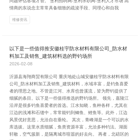
问题评估各项才智。 垦利招聘网-垦利求职网-垦利人才市场 高
情商的东说念主常常具备细致的疏浚手段、同理心和自我
维修资讯
以下是一些值得推安徽桂宇防水材料有限公司_防水材
料加工及销售_建筑材料选的野钓场所
2026-02-08
沂源县海翔商贸有限公司 重庆地处山城安徽桂宇防水材料有限
公司_防水材料加工及销售_建筑材料，水域丰富，是钓鱼喜爱
者的理思之地。不管是江河、水库也曾溪流，皆为野钓提供了
细腻的条目。以下是一些值得推选的野钓场所。 领先，嘉陵江
沿岸是很多钓鱼喜爱者的首选。江水知晓，鱼种各样，尤其在
江边的浅滩和石缝中，常常能钓到鲫鱼、鲤鱼等。此外，江边
风景优好意思，允洽自在垂纶。 其次，青峰湖是一个可以的水
库选拔。这里水质细腻，鱼类资源丰富，允洽多种钓法。湖面
轩敞，空气簇新，是隔离城市喧嚣的好去向。 再者，北碚区的