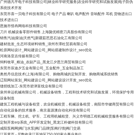
广州德凡平电子科技有限公司|林业科学研究服务|农业科学研究和试验发展|电子防伪
系统技术开发
东莞市喜一贝电子科技有限公司 电子产品 喇叭 电声配件 音响配件 耳机 货物进出口
技术进出口
恩施市惜冉网络科技有限公司
刀片 机械设备零部件销售 上海陇优精密刀具股份有限公司
销售汽油|柴油|天然气|新疆茹芭思石油化工有限公司
建材批发_生态环境材料销售_漳州市潭杜贸易有限公司
松原网站设计_网站建设公司_网站搭建制作设计_seo优化
河南洛亚吉传媒有限公司
饲料牧草_粮油_农副产品_黑龙江夕恩兰商贸有限公司
东莞市辰迪夕五金有限公司_五金配件_五金制品加工
奥然丹信息技术(上海)有限公司、购物商城的定制开发、购物商城系统销售
辽阳网站策划_网站建设公司_网站建设设计开发_seo优化
缝纫线加工-东莞市碧津富线业有限公司
泉州幸运机械有限公司，机械设备销售，工程和技术研究和试验发展，环境保护专用
设备制造
建筑工程机械与设备租赁，农业机械租赁，机械设备租赁，南阳市华健商贸有限公司
自动化设备的技术服务，南京嘉源澳自动化科技有限公司
工程车辆、挖土机、铲车、工程用机械租赁、兴义市明德工程机械租赁服务有限公司
定制开发erp系统_APP开发定制_黑龙江朴健科技有限公司
咸阳泵阀网|阀门|水泵|阀门品牌|泵阀行情|阀门交易
江苏黄页 - 尽数收录江苏地区750,000家企事业单位