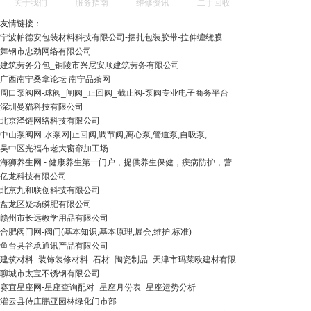
关于我们
服务指南
维修资讯
二手回收
友情链接：
宁波帕德安包装材料科技有限公司-捆扎包装胶带-拉伸缠绕膜
舞钢市忠劲网络有限公司
建筑劳务分包_铜陵市兴尼安顺建筑劳务有限公司
广西南宁桑拿论坛 南宁品茶网
周口泵阀网-球阀_闸阀_止回阀_截止阀-泵阀专业电子商务平台
深圳曼猫科技有限公司
北京泽链网络科技有限公司
中山泵阀网-水泵网|止回阀,调节阀,离心泵,管道泵,自吸泵,
吴中区光福布老大窗帘加工场
海狮养生网 - 健康养生第一门户，提供养生保健，疾病防护，营
亿龙科技有限公司
北京九和联创科技有限公司
盘龙区疑场磷肥有限公司
赣州市长远教学用品有限公司
合肥阀门网-阀门(基本知识,基本原理,展会,维护,标准)
鱼台县谷承通讯产品有限公司
建筑材料_装饰装修材料_石材_陶瓷制品_天津市玛莱欧建材有限
聊城市太宝不锈钢有限公司
赛宜星座网-星座查询配对_星座月份表_星座运势分析
灌云县侍庄鹏亚园林绿化门市部