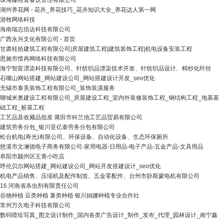
珠海娜燕食餐饮管理有限公司
湖州养花网 - 花卉_养花技巧_花卉知识大全_养花达人第一网
游牧网络科技
海南瑞志信达科技有限公司
广西永兴文化有限公司 - 首页
甘肃桂拾建筑工程有限公司|房屋建筑工程|建筑装饰工程|机电设备安装工程
恩施市惜冉网络科技有限公司
海宁智富漂染科技有限公司、针纺织品漂染技术开发、针纺织品设计、棉纱化纤丝
石嘴山网站搭建_网站建设公司_网站搭建设计开发_seo优化
无锡市泰美装饰工程有限公司_装饰装潢服务
聊城米奥建设工程有限公司_房屋建设工程_室内外装修装饰工程_钢结构工程_地基基
础工程_桩基工程
工艺品及收藏品批发 莆田市科兰池工艺品贸易有限公司
建筑劳务分包_银川亚亿泰劳务分包有限公司
松台机电(寿光)有限公司、环保设备、自动化设备、生态环保厕所
慈溪市文澜德电子商务有限公司-家用电器-日用品-电子产品-五金产品-文具用品
阜阳市颍州区王青小吃店
呼伦贝尔网站搭建_网站建设公司_网站开发搭建设计_seo优化
机电产品销售、压缩机及配件制造、五金零配件、台州市卧斯蒙电机有限公司
16.河南省杀虫剂有限责任公司
谷物种植 豆类种植 薯类种植 银川娟娜种植专业合作社
常州万久电子科技有限公司
数码喷绘写真_图文设计制作_国内各类广告设计_制作_发布_代理_园林设计_南宁鑫