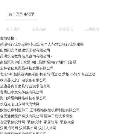
共 1 页/6 条记录
关于我们
服务指南
维修资讯
二手回收
友情链接：
慈溪银行流水定制-专业定制个人与对公银行流水服务
山西阳光华建建筑工程有限公司
昆明筑名教育信息咨询有限公司 -
南昌泵阀|阀门|水泵|阀门品牌|泵阀行情|阀门交易
吉林省亿豪尚品科技发展有限公司
北京540极限运动俱乐部-拥有轮滑运动,滑板,小轮车专业运动
株洲县艾忽广电设备有限公司
盐边县炎百磨具行业供求信息网
贵州山水文化传媒有限公司
海口荣耀陶网络科技有限公司
欢迎光临山东时代商情网
数控机床制造加工 玉环鹿维数控机床制造有限公司
合肥迪勇医疗科技有限公司 医学工程技术研发
旮亚装修设计网_装修设计_家居装修_装修大全
汉川招聘网-汉川英才网-汉川人才网