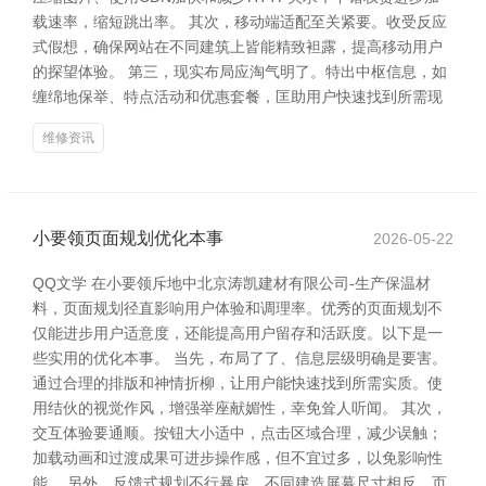
载速率，缩短跳出率。 其次，移动端适配至关紧要。收受反应
式假想，确保网站在不同建筑上皆能精致袒露，提高移动用户
的探望体验。 第三，现实布局应淘气明了。特出中枢信息，如
缠绵地保举、特点活动和优惠套餐，匡助用户快速找到所需现
维修资讯
小要领页面规划优化本事
2026-05-22
QQ文学 在小要领斥地中北京涛凯建材有限公司-生产保温材
料，页面规划径直影响用户体验和调理率。优秀的页面规划不
仅能进步用户适意度，还能提高用户留存和活跃度。以下是一
些实用的优化本事。 当先，布局了了、信息层级明确是要害。
通过合理的排版和神情折柳，让用户能快速找到所需实质。使
用结伙的视觉作风，增强举座献媚性，幸免耸人听闻。 其次，
交互体验要通顺。按钮大小适中，点击区域合理，减少误触；
加载动画和过渡成果可进步操作感，但不宜过多，以免影响性
能。 另外，反馈式规划不行暴戾。不同建造屏幕尺寸相反，页