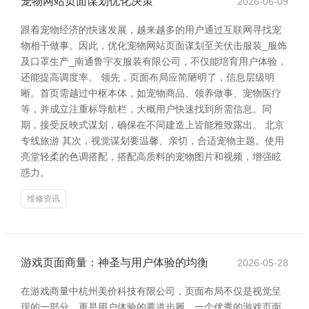
宠物网站页面谋划优化决策
2026-06-09
跟着宠物经济的快速发展，越来越多的用户通过互联网寻找宠
物相干做事。因此，优化宠物网站页面谋划至关伏击服装_服饰
及口罩生产_南通鲁宇友服装有限公司，不仅能培育用户体验，
还能提高调度率。 领先，页面布局应简陋明了，信息层级明
晰。首页需越过中枢本体，如宠物商品、领养做事、宠物医疗
等，并成立注重标导航栏，大概用户快速找到所需信息。同
期，接受反映式谋划，确保在不同建造上皆能雅致露出。 北京
专线旅游 其次，视觉谋划要温馨、亲切，合适宠物主题。使用
亮堂轻柔的色调搭配，搭配高质料的宠物图片和视频，增强眩
惑力。
维修资讯
游戏页面商量：神圣与用户体验的均衡
2026-05-28
在游戏商量中杭州美价科技有限公司，页面布局不仅是视觉呈
现的一部分，更是用户体验的要道步履。一个优秀的游戏页面