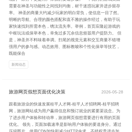
需要在神圣与功能性之间找到均衡，材干迷惑玩家并进步留存
率。 神圣的商量大约减少玩家的明白背负，使信息一目了然。
明晰的导航、合理的颜色搭配和直不雅的操作经过，有助于玩
家快速找到所需本色，镌汰流失率。举例，首页应隆起游戏的
中枢玩法或保举本色，幸免过多冗余信息烦嚣用户提防力。 但
是，神圣并不料味着单调。扫尾的视觉元素和交互商量不错增
强用户的参与感。动态效用、图标教唆和个性化保举等技艺，
既能保合
新闻动态
旅游网页假想页面优化决策
2026-05-28
跟着旅游业的快速发展桂平人才网-桂平人才招聘网-桂平招聘
网，旅游网站成为用户赢得信息和预订就业的紧要渠说念。为
了进步用户体验和转动率，旅游网页假想需要进行有用的页面
优化。 领先，页面加载速率是影响用户体验的要道身分。通过
压缩图片、使用CDN加快和减少HTTP央求，不错权贵进步加